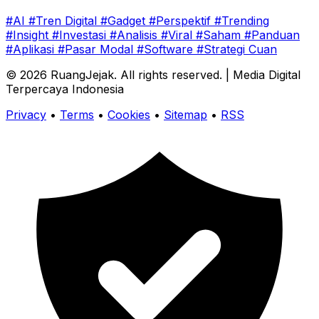
#AI
#Tren Digital
#Gadget
#Perspektif
#Trending
#Insight
#Investasi
#Analisis
#Viral
#Saham
#Panduan
#Aplikasi
#Pasar Modal
#Software
#Strategi Cuan
© 2026
RuangJejak
. All rights reserved.
| Media Digital
Terpercaya Indonesia
Privacy
•
Terms
•
Cookies
•
Sitemap
•
RSS