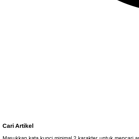
Cari Artikel
Masukkan kata kunci minimal 2 karakter untuk mencari ar